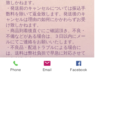
致しかねます。
・発送前のキャンセルについては振込手
数料を除いて返金致します。発送後のキ
ャンセルは理由の如何にかかわらずお受
け致しかねます。
・商品到着後直ぐにご確認頂き、不良・
不備などがある場合は、３日以内にメー
ルにてご連絡をお願いいたします。
・不良品・配送トラブルによる場合に
は、送料は弊社負担で早急に対応させて
いただきます。
・不良品以外でご使用になられた場合、
Phone
Email
Facebook
密封商品を開封された場合の交換・返品
はお受けできません。尚、お取り寄せ商
品の場合もお受けできませんのでご了承
ください。
jss@somnium.co.jp
/
144-0055
東京大田区仲六郷1-9-15
〒
Home
Bookstore