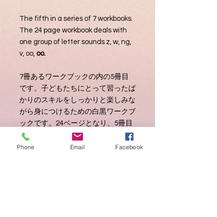
The fifth in a series of 7 workbooks.
The 24 page workbook deals with
one group of letter sounds z, w, ng,
v, oo,
oo.
7冊あるワークブックの内の5冊目
です。子どもたちにとって習ったば
かりのスキルをしっかりと楽しみな
がら身につけるための白黒ワークブ
ックです。24ページとなり、5冊目
ではz, w, ng, v, oo,
oo
が網羅されま
す。ワークブックには大文字も含ま
Phone
Email
Facebook
れています。