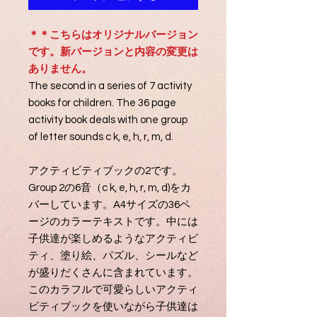
＊＊こちらはオリジナルバージョン
です。新バージョンと内容の変更は
ありません。
The second in a series of 7 activity
books for children. The 36 page
activity book deals with one group
of letter sounds c k, e, h, r, m, d.
アクティビティブックの2です。
Group 2の6音（c k, e, h, r, m, d)をカ
バーしています。A4サイズの36ペ
ージのカラーテキストです。中には
子供達が楽しめるようなアクティビ
ティ、塗り絵、パズル、シールなど
が盛りだくさんに含まれています。
このカラフルで可愛らしいアクティ
ビティブックを使いながら子供達は