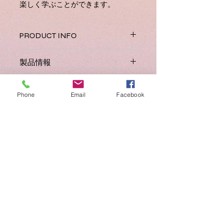
楽しく学ぶことができます。
PRODUCT INFO
The second in a series of 7 fun-filled
製品情報
activity books for kids, each covering
one group of letter sounds.
Jolly
アクティビティブックの2です。
Phonics teaches children to read
REFERENCE
Group 2の6音をカバーしています。
Phone
Email
Facebook
and write using synthetic phonics in
A4サイズの36ページのテキストで
a fun and engaging way.
Each of
JL 701
す。中には子供達が楽しめるようなア
ISBN
these 36 page activity books for
クティビティ、塗り絵、パズル、シー
children aged 3+, including 2 pages
ルなどが盛りだくさんに含まれていま
978 1 844142 70 5
of stickers provide a range of fun
REFUND AND RETURN
す。このカラフルで可愛らしいアクテ
activities for children to complete,
ィビティブックを使いながら子供達は
POLICY / 払い戻しおよび返品
including coloring, handwriting
楽しく学ぶことができます。
ポリシー
practise, puzzles, mazes, games,
craft activities, word & picture
See our
Refund and Return Policy
.
matching and flash cards.
There is a story for each of the letter
sounds as well as the letter sound
action, introducing synthetic phonics