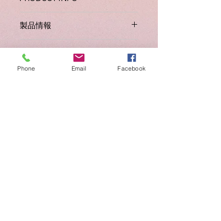
Grammar programme follows on
製品情報
from Jolly Phonics. Children are able
to work through the Student Book
グラマー2のティーチャーズブックで
and complete a variety of activities
REFERENCE
す。グラマー2のスチューデントブッ
which develop key spelling and
クに呼応しています。どのようにレッ
Phone
Email
Facebook
grammar skills. The teacher is able
JL003
スンを進めたら良いか、注意すべき点
ISBN
to support and guide the children
はどこなのかなどが詳しく書かれてい
through the book with the Grammar
ます。教える側は持っているべき1冊
978 1 844144 00 6
Teacher’s Book.
REFUND AND RETURN
です。
Grammar 2 Teacher’s Book is
POLICY / 払い戻しおよび返品
designed for use with the Grammar
ポリシー
2 Student Book. It provides daily
structured lesson plans, which
See our
Refund and Return Policy
.
correspond to the daily activities in
the Student Book.
Grammar 2 Student and Teacher’s
Books contain 36 spelling and 36
grammar lessons covering the
jss@somnium.co.jp
/
144-0055
東京大田区仲六郷1-9-15
〒
following areas: new spelling
Home