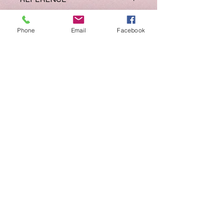
ックスのリーダーは子供達が楽しみな
give confidence and enjoyment to
がらも自信をもって読めるような内容
young readers so that they can
JL 240
となっています。今まで学習をしたフ
ISBN
develop independent reading skills
Phone
Email
Facebook
ォニックスルールをつかいながらスト
and gradually move onto more
ーリーを読むことで「自力で英文を読
978 1 844144 24 2
complex texts. With three lively
REFUND AND RETURN
む力」を育てることが出来ます。スト
series in each level, the books
ーリーを読むことで「文字を読む（音
POLICY / 払い戻しおよび返品
enable children to practise phonic
に出す）」力と「文章を読解する力」
ポリシー
skills and develop their reading
の両方を育てます。Level3には同音異
comprehension.
See our
Refund and Return Policy
.
綴りが入ってきます。
The Tree That Blinked and Other
こちらの本には以下のお話が入ってい
Stories contains six engaging fiction
ます
stories and provides text
○
The Tree That Blinked
comprehension questions,
○What’s in the Box?
discussion activities and guidance
jss@somnium.co.jp
/
144-0055
東京大田区仲六郷1-9-15
〒
○The Old Red Tractor
for parents. The text in the book uses
Home
○The Model Boat
only fully decodable regular words
○Wait and See!T
Bookstore
(words that are made up from the 42
○he Bad-Tempered Goat
letter sounds taught in the first
Training & Workshops
stage of Jolly Phonics) and a small
その他に
number of ‘tricky’ words (frequently
About Jolly Phonics
音を言ってみよう