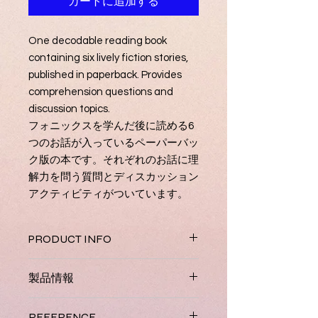
カートに追加する
One decodable reading book
containing six lively fiction stories,
published in paperback. Provides
comprehension questions and
discussion topics.
フォニックスを学んだ後に読める6
つのお話が入っているペーパーバッ
ク版の本です。それぞれのお話に理
解力を問う質問とディスカッション
アクティビティがついています。
PRODUCT INFO
The Tree That Blinked and Other
製品情報
Stories
The four levels of Jolly Phonics
4つのレベルから成るジョリーフォニ
Readers have been designed to
REFERENCE