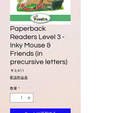
Paperback
Readers Level 3 -
Inky Mouse &
Friends (in
precursive letters)
価
￥3,411
格
配送料金表
数量
*