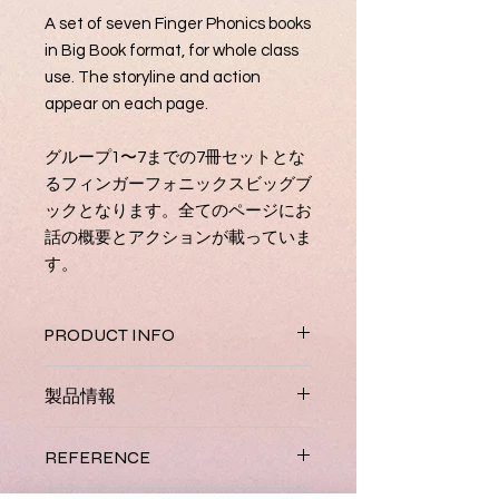
A set of seven Finger Phonics books
in Big Book format, for whole class
use. The storyline and action
appear on each page.
グループ1〜7までの7冊セットとな
るフィンガーフォニックスビッグブ
ックとなります。全てのページにお
話の概要とアクションが載っていま
す。
PRODUCT INFO
These books enable teachers to
製品情報
introduce all 42 letter sounds to the
whole class.
Each 16-page book has
クラスや塾など人数が多いクラスに適
a teacher's introduction as well as
REFERENCE
しており、42個の音と文字を教えるの
exercises that the class can do.
に最適な教材です。7冊の本はそれぞ
Each set of the seven books comes